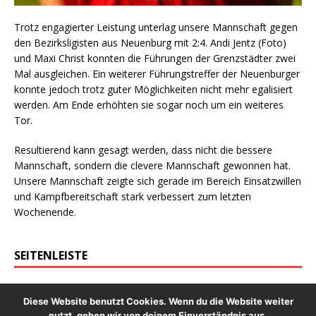
Trotz engagierter Leistung unterlag unsere Mannschaft gegen
den Bezirksligisten aus Neuenburg mit 2:4. Andi Jentz (Foto)
und Maxi Christ konnten die Führungen der Grenzstädter zwei
Mal ausgleichen. Ein weiterer Führungstreffer der Neuenburger
konnte jedoch trotz guter Möglichkeiten nicht mehr egalisiert
werden. Am Ende erhöhten sie sogar noch um ein weiteres
Tor.
Resultierend kann gesagt werden, dass nicht die bessere
Mannschaft, sondern die clevere Mannschaft gewonnen hat.
Unsere Mannschaft zeigte sich gerade im Bereich Einsatzwillen
und Kampfbereitschaft stark verbessert zum letzten
Wochenende.
SEITENLEISTE
Bitte navigiere zu
Design → Widgets
in deinem WordPress
Diese Website benutzt Cookies. Wenn du die Website weiter
Dashboard und platziere Widgets in den
Seitenleiste
nutzt, gehen wir von deinem Einverständnis aus.