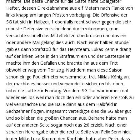
machte. Die beste Chance für die Gäste hatte Goalgetter
Hefter, dessen Direktabnahme aus elf Metern nach Flanke von
links knapp am langen Pfosten vorbeiging. Die Offensive der
SG tat sich in Halbzeit 1 ebenfalls recht schwer gegen die sehr
robuste Defensive entscheidend durchzukommen, man
versuchte schnell das Mittelfeld zu überbrücken und das ein
oder andere Mal gelang dies auch. Nach einer halben Stunde
gab es dann Strafstoß für das Heimteam. Lukas Zehnle drang
auf der linken Seite in den Strafraum ein und der Gästespieler
machte ihm den Gefallen und brachte ihn aus dem Tritt
obwohl er weg vom Tor zog. Nachdem man diese Saison
schon einige Foulelfmeter versemmelte, trat Niklas König an,
der machte es besser und verwandelte sicher rechts oben
unter die Latte zur Führung. Vor dem SG Tor war immer mal
wieder viel los weil man doch den ein oder anderen Freistoß zu
viel verursachte und die Bälle dann aus dem Halbfeld in
Sechzehner flogen, insgesamt verteidigte dies die SG aber gut
und so blieben die großen Chancen aus. Beinahe hätte man
auf der anderen Seite sogar noch das 2:0 erzielt. Nach einer
scharfen Hereingabe über die rechte Seite von Felix Senn hielt
in der Mitte Luca Krumm den Kopf hin, hatte aber Pech, dass